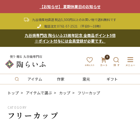
【お知らせ】 夏期休業日のお知らせ
九谷焼産地直送 税込5,500円以上のお買い物で送料無料です
電話注文
0761-57-2521
（平日9〜18時）
九谷焼専門店 陶らいふ15周年記念 全商品ポイント5倍
※ポイント付与には会員登録が必要です。
0
アイテム
作家
窯元
ギフト
トップ
アイテムで選ぶ
カップ
フリーカップ
CATEGORY
フリーカップ