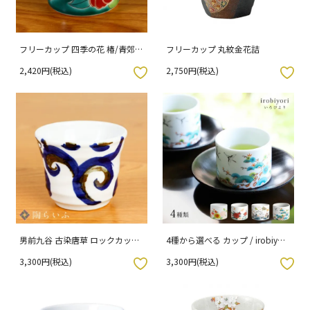
フリーカップ 四季の花 椿/青郊窯
フリーカップ 丸紋金花詰
（化粧箱入り）
2,420円(税込)
2,750円(税込)
入りボタン
お気に入りボタン
男前九谷 古染唐草 ロックカップ/
4種から選べる カップ / irobiyori
佐藤剛志 （化粧箱入り）
いろびより（牟田陽日監修）
3,300円(税込)
3,300円(税込)
入りボタン
お気に入りボタン