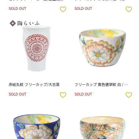
箱入り）
SOLD OUT
SOLD OUT
入りボタン
お気に入りボタン
赤絵丸紋 フリーカップ/大志窯
フリーカップ 黄色唐草紋 白 / う
つつ窯 稲積佳谷 （化粧箱入り）
SOLD OUT
SOLD OUT
入りボタン
お気に入りボタン