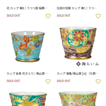
花 カップ 青B / うつつ窯 稲積佳
伝説の怪獣 カップ 青C / うつつ
谷 （化粧箱入り）
窯 稲積佳谷 （化粧箱入り）
SOLD OUT
SOLD OUT
入りボタン
お気に入りボタン
カップ 金魚 花きらり / 美山窯 化
カップ 海亀/美山窯 [ss] （化粧箱
粧箱入り [ss]
入り）
SOLD OUT
SOLD OUT
入りボタン
お気に入りボタン