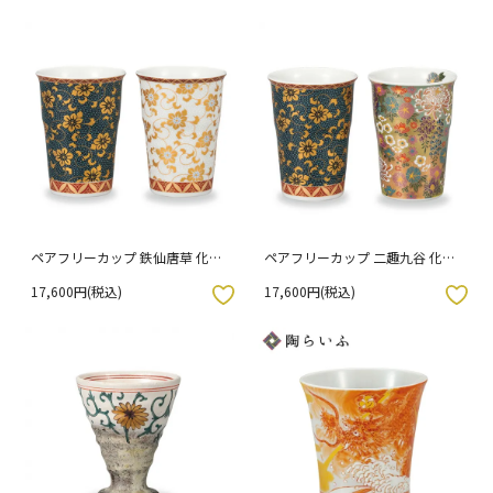
ペアフリーカップ 鉄仙唐草 化粧
ペアフリーカップ 二趣九谷 化粧
箱入り
箱入り
17,600円(税込)
17,600円(税込)
入りボタン
お気に入りボタン