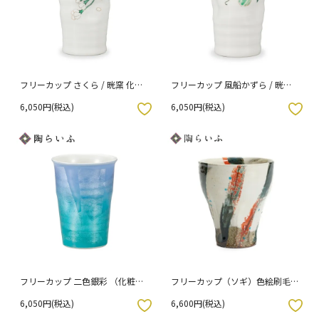
フリーカップ さくら / 晄窯 化粧
フリーカップ 風船かずら / 晄窯
箱入り
化粧箱入り
6,050円(税込)
6,050円(税込)
入りボタン
お気に入りボタン
フリーカップ 二色銀彩 （化粧箱
フリーカップ（ソギ）色絵刷毛
入り）
目/虚空蔵窯
6,050円(税込)
6,600円(税込)
入りボタン
お気に入りボタン