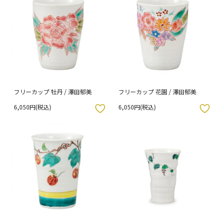
フリーカップ 牡丹 / 澤田郁美
フリーカップ 花園 / 澤田郁美
6,050円(税込)
6,050円(税込)
入りボタン
お気に入りボタン