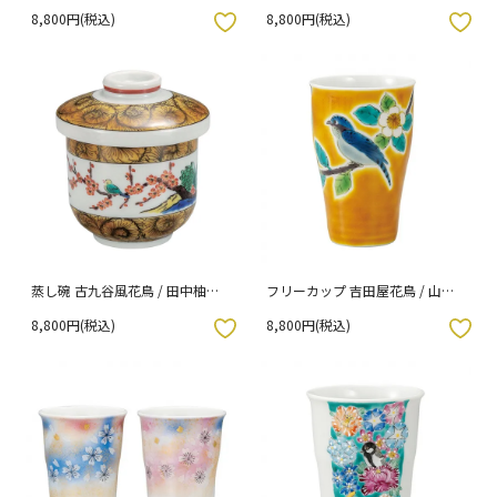
子 （化粧箱入り）
子 （化粧箱入り）
8,800円(税込)
8,800円(税込)
入りボタン
お気に入りボタン
蒸し碗 古九谷風花鳥 / 田中柚伎
フリーカップ 吉田屋花鳥 / 山岸
（化粧箱入り）
雄三 （化粧箱入り）
8,800円(税込)
8,800円(税込)
入りボタン
お気に入りボタン