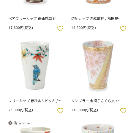
ペアフリーカップ 鉄仙唐草 化粧
焼酎カップ 赤絵龍神 / 福田良則
箱入り
（化粧箱入り）
17,600円(税込)
19,800円(税込)
入りボタン
お気に入りボタン
フリーカップ 春秋ルリビタキ /
タンブラー 金襴手さくら文 / 福
雅人窯 （化粧箱入り）
田良則 （桐箱紐通し入り）
25,300円(税込)
110,000円(税込)
入りボタン
お気に入りボタン