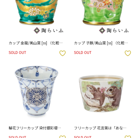
カップ 金龍/美山窯 [ss] （化粧箱
カップ 子豚/美山窯 [ss] （化粧箱
入り）
入り）
SOLD OUT
SOLD OUT
入りボタン
お気に入りボタン
輪花フリーカップ 染付銀彩瓔珞
フリーカップ 花言葉は「あなた
紋 / 宮吉ゆみ子 （木箱入り）
と共に」 / 勝亦秀彰 （桐箱入
SOLD OUT
SOLD OUT