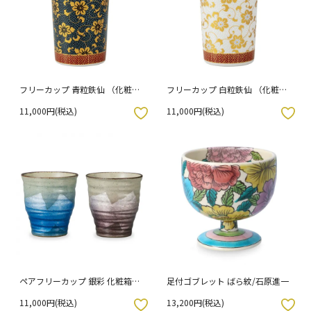
フリーカップ 青粒鉄仙 （化粧箱
フリーカップ 白粒鉄仙 （化粧箱
入り）
入り）
11,000円(税込)
11,000円(税込)
入りボタン
お気に入りボタン
ペアフリーカップ 銀彩 化粧箱入
足付ゴブレット ばら紋/石原進一
り
11,000円(税込)
13,200円(税込)
入りボタン
お気に入りボタン