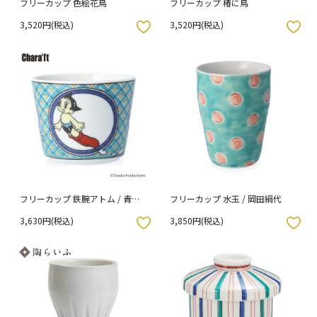
フリーカップ 色絵花鳥
フリーカップ 椿に鳥
3,520円(税込)
3,520円(税込)
入りボタン
お気に入りボタン
フリーカップ 鉄腕アトム / 青郊
フリーカップ 水玉 / 岡田絹代
窯
3,630円(税込)
3,850円(税込)
入りボタン
お気に入りボタン