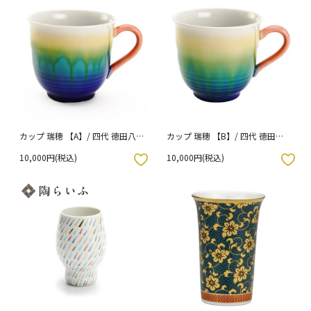
カップ 瑞穂 【A】/ 四代 徳田八
カップ 瑞穂 【B】/ 四代 徳田八
十吉 （化粧箱入り）
十吉 （化粧箱入り）
10,000円(税込)
10,000円(税込)
入りボタン
お気に入りボタン