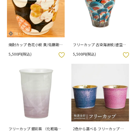
焼酎カップ 色花小紋 黄/佐藤剛志
フリーカップ 古染海波紋/虚空蔵
（化粧箱入り）
窯
5,500円(税込)
5,500円(税込)
入りボタン
お気に入りボタン
フリーカップ 銀彩紫 （化粧箱入
2色から選べる フリーカップ 釉
り）
滴金彩 / 双鳩窯