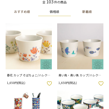
103
全
件の商品
価格順
おすすめ順
新着順
春花 カップ そばちょこ/ハレクタ
青い鳥・青い魚 カップ/ハレクタ
ニ
ニ
1,650円(税込)
1,650円(税込)
入りボタン
お気に入りボタン