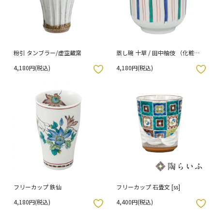
粉引 タンブラー/虚空蔵窯
蒸し碗 十草 / 田中柚伎 （化粧箱
入り）
4,180円(税込)
4,180円(税込)
入りボタン
お気に入りボタン
フリーカップ 鉄仙
フリーカップ 石畳文 [ss]
4,180円(税込)
4,400円(税込)
入りボタン
お気に入りボタン