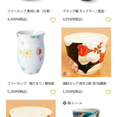
フリーカップ 黄地に鳥 （化粧箱
ブラック釉 タンブラー / 虚空蔵
入り）
窯
4,400円(税込)
4,950円(税込)
入りボタン
お気に入りボタン
フリーカップ 陽だまり / 銀舟窯
焼酎カップ 色花小紋 赤/佐藤剛志
（化粧箱入り）
5,280円(税込)
5,500円(税込)
入りボタン
お気に入りボタン