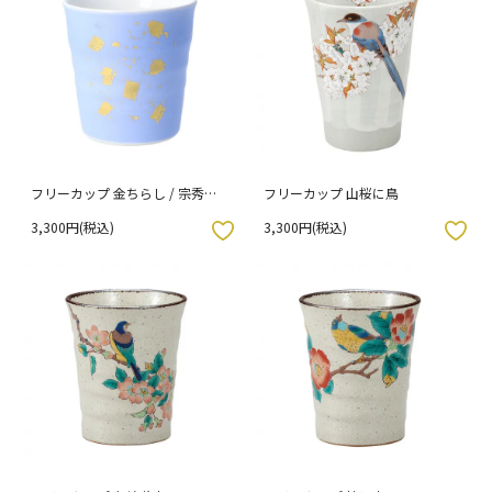
フリーカップ 金ちらし / 宗秀窯
フリーカップ 山桜に鳥
[ss]
3,300円(税込)
3,300円(税込)
入りボタン
お気に入りボタン