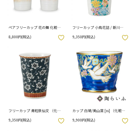
ペアフリーカップ 花の舞 化粧箱
フリーカップ 小鳥花詰 / 新川敦
入り
子 （化粧箱入り）
8,800円(税込)
9,350円(税込)
入りボタン
お気に入りボタン
フリーカップ 青粒鉄仙文 （化粧
カップ 白鳩/美山窯 [ss] （化粧箱
箱入り）
入り）
9,350円(税込)
9,900円(税込)
入りボタン
お気に入りボタン