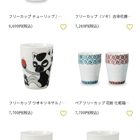
フリーカップ チューリップ / 本
フリーカップ（ソギ）古染花唐
田真梨乃 化粧箱入り
草/虚空蔵窯
6,600円(税込)
7,260円(税込)
入りボタン
お気に入りボタン
フリーカップ ワオキツネザル /
ペアフリーカップ 花紋 化粧箱入
井上雅子 （化粧箱入り）
り
7,700円(税込)
7,700円(税込)
入りボタン
お気に入りボタン