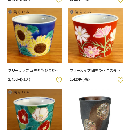
フリーカップ 四季の花 ひまわり/
フリーカップ 四季の花 コスモス/
青郊窯 （化粧箱入り）
青郊窯 （化粧箱入り）
2,420円(税込)
2,420円(税込)
入りボタン
お気に入りボタン