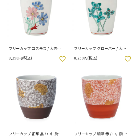
フリーカップ コスモス / 大志窯
フリーカップ クローバー / 大志
（化粧箱入り）
窯 （化粧箱入り）
8,250円(税込)
8,250円(税込)
入りボタン
お気に入りボタン
フリーカップ 細華 黒 / 中川眞理
フリーカップ 細華 赤 / 中川眞理