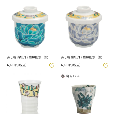
蒸し碗 青牡丹 / 佐藤剛志 （化粧
蒸し碗 紫牡丹 / 佐藤剛志 （化粧
箱入り）
箱入り）
6,600円(税込)
6,600円(税込)
入りボタン
お気に入りボタン