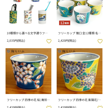
10種類から選べる文字通りフリ
フリーカップ 猪口 全12種類 名品
ーカップ/青郊窯
コレクション / 青郊窯
2,035円(税込)
2,420円(税込)
入りボタン
お気に入りボタン
フリーカップ 四季の花 桜/青郊窯
フリーカップ 四季の花 紫陽花/青
（化粧箱入り）
郊窯 （化粧箱入り）
2,420円(税込)
2,420円(税込)
入りボタン
お気に入りボタン