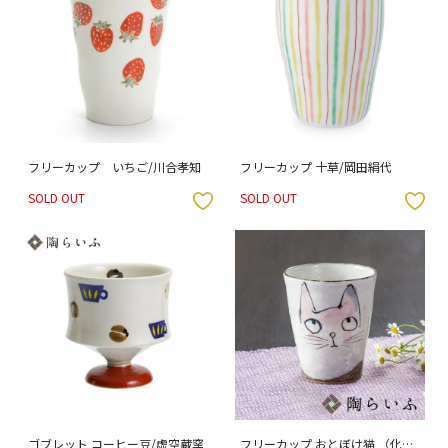
フリーカップ いちご/川合孝知
フリーカップ 十草/岡田絹代
SOLD OUT
SOLD OUT
入りボタン
お気に入りボタン
ゴブレット コーヒー豆/虚空蔵窯
フリーカップ おとぼけ猫 （化粧