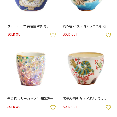
フリーカップ 黄色唐草紋 青 / う
風の道 ボウル 青 / うつつ窯 稲積
つつ窯 稲積佳谷 （化粧箱入り）
佳谷 （化粧箱入り）
SOLD OUT
SOLD OUT
入りボタン
お気に入りボタン
千の花 フリーカップ/中川眞理子
伝説の怪獣 カップ 赤A / うつつ
（化粧箱入り）
窯 稲積佳谷 （化粧箱入り）
SOLD OUT
SOLD OUT
入りボタン
お気に入りボタン