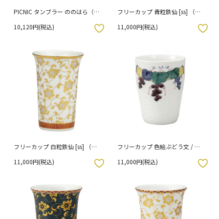
PICNIC タンブラー ののはら（蓋
フリーカップ 青粒鉄仙 [ss] （化
なし）/上出長右衛門窯 （化粧箱
粧箱入り）
10,120円(税込)
11,000円(税込)
入り）
入りボタン
お気に入りボタン
フリーカップ 白粒鉄仙 [ss] （化
フリーカップ 色絵ぶどう文 / 銀
粧箱入り）
泉窯 （化粧箱入り）
11,000円(税込)
11,000円(税込)
入りボタン
お気に入りボタン