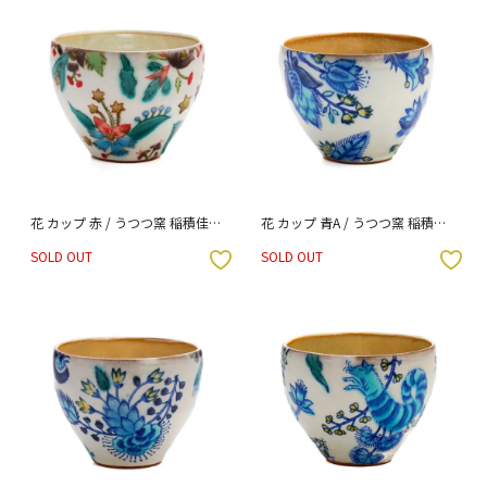
花 カップ 赤 / うつつ窯 稲積佳谷
花 カップ 青A / うつつ窯 稲積佳
（化粧箱入り）
谷 （化粧箱入り）
SOLD OUT
SOLD OUT
入りボタン
お気に入りボタン